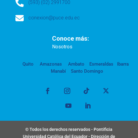

(593) (02) 2991700

conexion@puce.edu.ec
Conoce más:
Nosotros
Quito
Amazonas
Ambato
Esmeraldas
Ibarra
Manabí
Santo Domingo
© Todos los derechos reservados - Pontificia
Universidad Católica del Ecuador - Dirección de