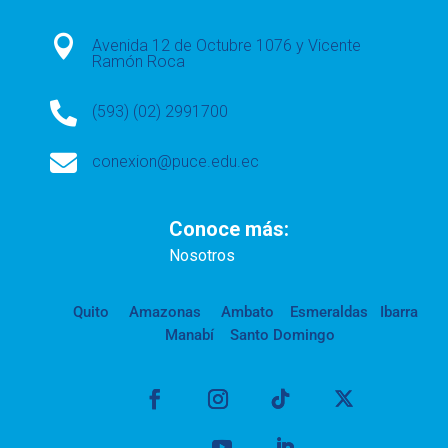

Avenida 12 de Octubre 1076 y Vicente
Ramón Roca

(593) (02) 2991700

conexion@puce.edu.ec
Conoce más:
Nosotros
Quito
Amazonas
Ambato
Esmeraldas
Ibarra
Manabí
Santo Domingo