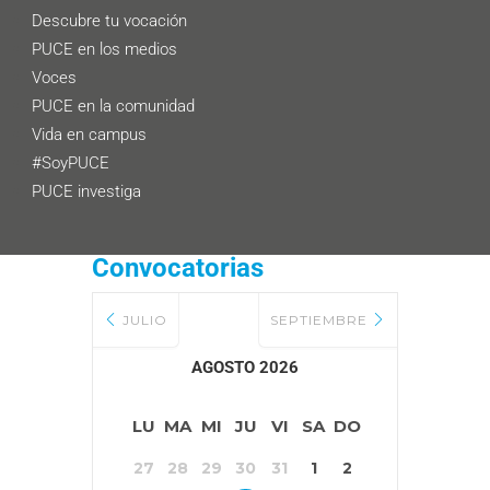
Descubre tu vocación
PUCE en los medios
Voces
PUCE en la comunidad
Vida en campus
#SoyPUCE
PUCE investiga
Convocatorias
JULIO
SEPTIEMBRE
AGOSTO 2026
LU
MA
MI
JU
VI
SA
DO
27
28
29
30
31
1
2