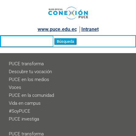
www.puce.edu.ec
│
Intranet
Buscar:
PUCE transforma
Descubre tu vocación
PUCE en los medios
Voces
PUCE en la comunidad
Vida en campus
#SoyPUCE
PUCE investiga
PUCE transforma