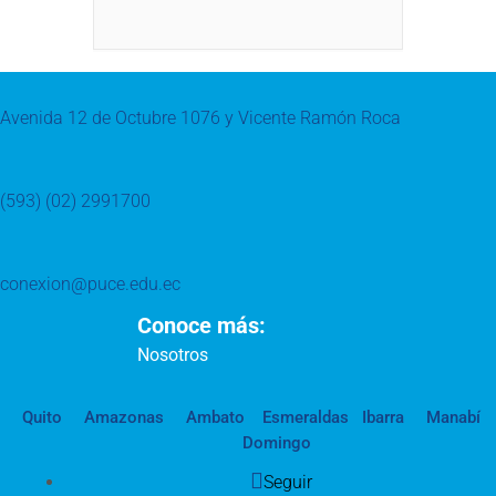
Avenida 12 de Octubre 1076 y Vicente Ramón Roca
(593) (02) 2991700
conexion@puce.edu.ec
Conoce más:
Nosotros
Quito
Amazonas
Ambato
Esmeraldas
Ibarra
Manabí
Domingo
Seguir